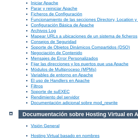
Iniciar Apache
Parar y reiniciar Apache
Ficheros de Configuración
Funcionamiento de las secciones Directory, Location y 
Configuración Básica de Apache
Archivos Log
Mapear URLs a ubicaciones de un sistema de ficheros
Consejos de Seguridad
Soporte de Objetos Dinámicos Compartidos (DSO)
Negociación de Contenido
Mensajes de Error Personalizados
Fijar las direcciones y los puertos que usa Apache
Módulos de Multiproceso (MPMs)
Variables de entorno en Apache
El uso de Handlers en Apache
Filtros
Soporte de suEXEC
Rendimiento del servidor
Documentación adicional sobre mod_rewrite
Documuentación sobre Hosting Virtual en 
Visión General
Hosting Virtual basado en nombres