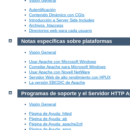
Visión General
Autentificación
Contenido Dinámico con CGIs
Introducción a Server Side Includes
Archivos .htaccess
Directorios web para cada usuario
Notas específicas sobre plataformas
Visión General
Usar Apache con Microsoft Windows
Compilar Apache para Microsoft Windows
Usar Apache con Novell NetWare
Servidor Web de alto rendimiento con HPUX
La versión EBCDIC de Apache
Programas de soporte y el Servidor HTTP 
Visión General
Página de Ayuda: httpd
Página de Ayuda: ab
Página de Ayuda: apache2ctl
Página de Ayuda: apxs