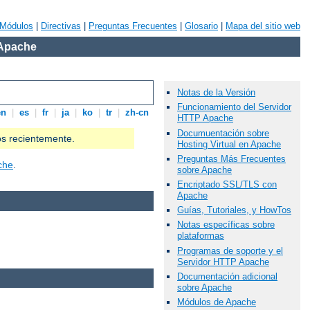
Módulos
|
Directivas
|
Preguntas Frecuentes
|
Glosario
|
Mapa del sitio web
 Apache
Notas de la Versión
Funcionamiento del Servidor
en
|
es
|
fr
|
ja
|
ko
|
tr
|
zh-cn
HTTP Apache
Documuentación sobre
os recientemente.
Hosting Virtual en Apache
Preguntas Más Frecuentes
che
.
sobre Apache
Encriptado SSL/TLS con
Apache
Guías, Tutoriales, y HowTos
Notas específicas sobre
plataformas
Programas de soporte y el
Servidor HTTP Apache
Documentación adicional
sobre Apache
Módulos de Apache